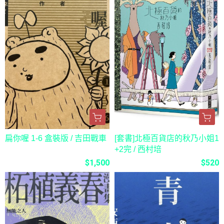
扁你喔 1-6 盒裝版 / 吉田戰車
[套書]北極百貨店的秋乃小姐1
+2完 / 西村培
$1,500
$520