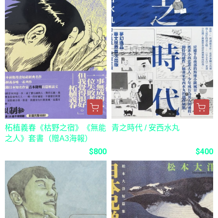
柘植義春《枯野之宿》《無能
青之時代 / 安西水丸
之人》套書（贈A3海報）
$800
$400