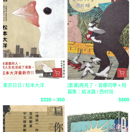
東京日日 / 松本大洋
[套書]再見了，皆娜同學＋短
篇集：結冰路 / 西村培
$320 ~ 350
$600