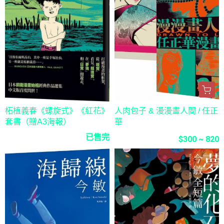
柘植義春《螺旋式》《紅花》
人肉包子 & 漫漫畫人間 / 任正
套書（贈A3海報）
華
已售完
$300 ~ 820