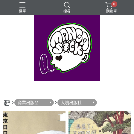
0
選單
搜尋
購物車
⊰⊱꧁LGBTQIA꧂⊰⊱
Mangasick Love
Mangasick出版！(੭•̀ᴗ•̀)
動物
實驗
商業出版品
大塊出版社