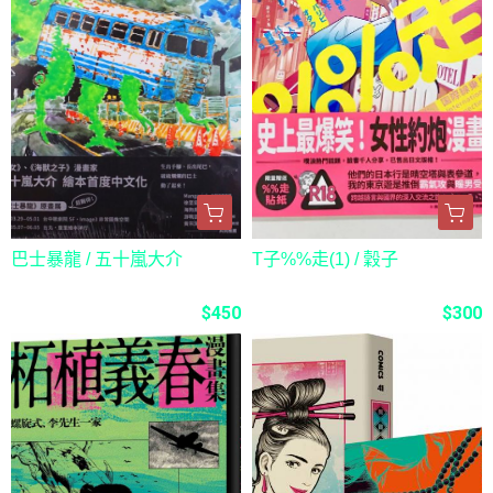
巴士暴龍 / 五十嵐大介
T子%%走(1) / 穀子
$450
$300