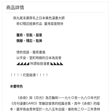
商品詳情
與丸尾末廣齊名之日本異色漫畫大師
奇幻殘忍經典作品 臺灣首度問世
獵奇、官能、惡意
頹廢、殘忍、耽美
情色怪誕、獵奇畫風
以平安、室町時期的日本為背景
◢◢◢◢ 所謂俗惡漫畫 ◣◣◣◣
！！！！尺度崩潰！！！！
本書特色
《赤夜》與《月光》為花輪和一一九七Ｏ至一九八Ｏ年代於
《月刊漫畫GARO》等雜誌發表的短篇合集，其中《赤夜》的版
本，最早係由青林堂於一九八五年出版，後則有二Ｏ一三年青林