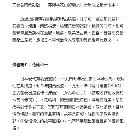
工藝舎的改訂版——亦即本次由鯨嶼文化所出版之最新版本。
透過這兩部精彩絕倫的作品精選，除了可一窺初期花輪和一
其獵色、殘酷、肉慾橫流、倫理荒唐的諧謬，觀覽的同時，也可
發現畫風及題材在血腥、嗜虐、耽美及古典、民俗、昔話間交錯
而產生差異，足堪日本當代最令人尊敬的異色漫畫代表之一。
作者簡介 / 花輪和一
日本現代知名漫畫家， 一九四七年出生於日本埼玉縣，現居
住在北海道。七Ｏ年開始出道，一九七一年《月刊漫畫GARO》
正式發表出道名作〈疳蟲〉（かんのむし）（該成名作也收錄於
本書《赤夜》）。花輪和一的筆觸細緻濃烈，華麗而耽美，早期
故事創作多以平安、室町等時期的日本為舞台，題材多樣，且以
情色怪誕、獵奇的畫風著稱，故事具奇幻、強烈的宗教救贖色
彩。在愛恨情仇的故事脈絡中，也不時展現出醒世批判的獨特風
格。