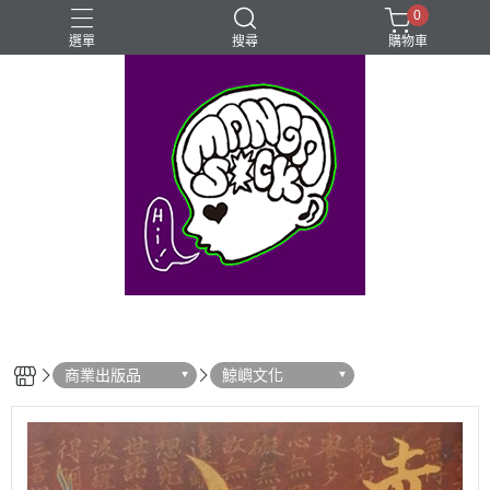
0
選單
搜尋
購物車
⊰⊱꧁LGBTQIA꧂⊰⊱
Mangasick Love
Mangasick出版！(੭•̀ᴗ•̀)
動物
實驗
商業出版品
鯨嶼文化