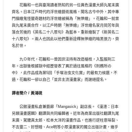
花輪和一也與臺灣讀者熟知的另一位異色漫畫大師丸尾末廣
齊名。日本江戶時代的浮世繪藝術風格，聞名古今中外，其中專
門描繪鬼怪獵奇題材的浮世繪被稱為「無慘繪」。花輪和一就曾
與丸尾末廣合作，以江戶時期「無慘繪」浮世繪名家月岡芳年與
落合芳幾的《英名二十八眾句》為藍本，重新繪製了《新英名二
十八眾句》。兩人也因此以他們重新詮釋無慘繪的暗黑張力，齊
名於世。
九Ｏ年代，花輪和一曾因非法持有改造槍枝，入監服刑三
年。出獄後根據獄中經歷發表了異於過往風格的《刑務所の
中》，此作品成為第5回「手塚治虫文化賞」的最有力候選，不
過，花輪和一卻以自己「並非主流漫畫家」而謝絕提名。
譯者簡介 /
黃鴻硯
公館漫畫私倉兼藝廊「Mangasick」副店長。《漫漶：日本
另類漫畫選輯》翻譯與共同編輯者。近年為商業出版社翻譯丸尾
末廣、駕籠真太郎、松本大洋的漫畫作品，也進行逆柱意味裂、
不吉靈二、好想睡、Ace明等小眾漫畫家的獨立出版計畫，幾乎