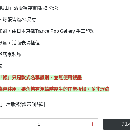
低級失誤
獸山」活版複製畫[銀款]𒈱
VOLCANO火山販賣鋪
，每張皆為A4尺寸
三貓俱樂部
，由日本京都Trance Pop Gallery 手工印製
偵探H.Z小姐
不然你來當小寶
厚實，活版表現極佳
過去未來 X 多提無用 Pam Pam
與居家裝飾
Liu
裝
「銀
」
只是款式名稱識別，並無使用銀墨
為包裝用，邊角皆有運輸時產生的正常折損，並非瑕疵
」活版複製畫[銀款]
加