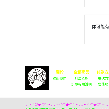
你可能
關於
全部商品
付款方
聯絡我們
訂單查詢
寄送方
訂單相關說明
售後服
.｡.:*･ﾟ♡★♡ﾟ･*:.｡ ｡.:*･ﾟ♡★♡ﾟ･*:.｡ ｡.:*･ﾟ♡★♡ﾟ･*:.