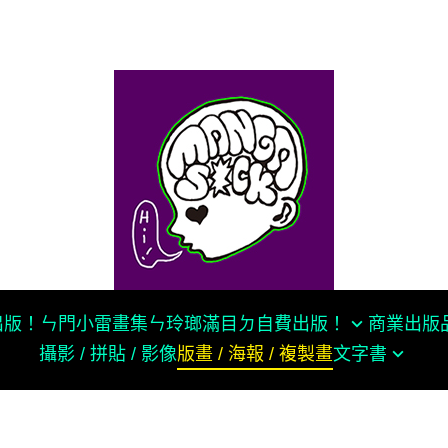
k出版！
ㄣ門小雷畫集ㄣ
玲瑯滿目ㄉ自費出版！
商業出版
攝影 / 拼貼 / 影像
版畫 / 海報 / 複製畫
文字書
獨立漫畫合集
慢工出版
SOCOTAKU
群
大塊出版社
茵 Fengyin
奇異果出版