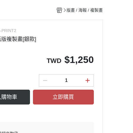
lm書系
松本大洋
版畫 / 海報 / 複製畫
AN系列
丸尾末廣
駕籠真太郎
I-PRINT2
五十嵐大介
版複製畫[銀款]
 角川
$
1,250
TWD
入購物車
立即購買