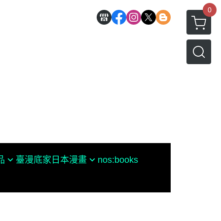
0
品
臺漫底家
日本漫畫
nos:books
♥罪愛ㄉGARO♥
今敏
水木茂