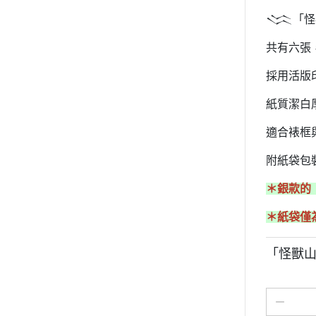
𒈱「怪
共有六張
採用活版印刷
紙質潔白
適合裱框
附紙袋包
＊銀款的
＊紙袋僅
「怪獸山