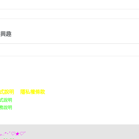
有興趣
式說明
隱私權條款
式說明
務說明
｡ ｡.:*･ﾟ♡★♡ﾟ