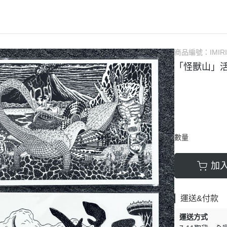
ARWEN 阿文
臉譜出版PapaerFi
Axiong 阿熊
獨步出版 NAZOM
catman
遠足文化
商品編號：
IMIR
CC作務
蓋亞 / 原動力
「怪獸山」活
HACHIKU
鯨嶼文化
HAN TENG 涵洞
東立 / 尖端 / 青文 /
huihui
KANSAN
數量
Ottis Wang
PeterMann
加
Sally
yupojen 游博任
運送&付款
木虫
運送方式
以K