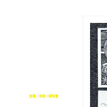
首頁
關於
！最新上架！
全部商品
Mangasick出版！
ㄣ門小雷畫集ㄣ
玲瑯滿目ㄉ自費出版！
商業出版品
臺漫底家
日本漫畫
nos:books
攝影 / 拼貼 / 影像
版畫 / 海報 / 複製畫
文字書