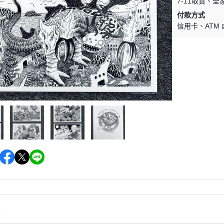
7-11取貨
全
付款方式
路徑
信用卡
ATM
高妍Gao Yan
陳澈 che chen
蛤仔 hama
張道
瑪魯
愚星
毒草
曾耀慶
黃正亞
羅宜凡（精裝少年壞報）
劉倩帆 Chien-Fan Liu
情
日安焦慮 (丁柏晏)