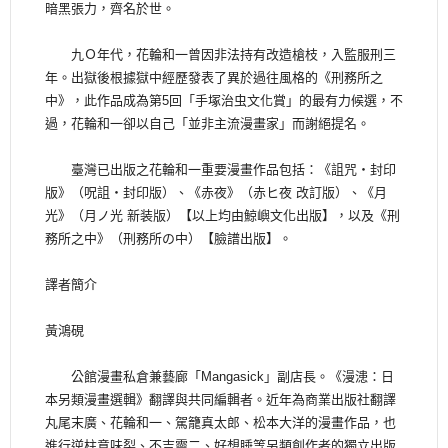
暗黑張力，齊名於世。
九Ｏ年代，花輪和一曾因非法持有改造槍枝，入監服刑三
年。出獄後根據獄中經歷發表了異於過往風格的《刑務所之
中》，此作品成為第5回「手塚治虫文化賞」的最有力候選，不
過，花輪和一卻以自己「並非主流漫畫家」而謝絕提名。
臺灣已出版之花輪和一重要漫畫作品包括：《詛咒・封印
版》（呪詛・封印版）、《赤夜》（赤ヒ夜 改訂版）、《月
光》（月ノ光 新装版）【以上均由鯨嶼文化出版】，以及《刑
務所之中》（刑務所の中）【臉譜出版】。
譯者簡介
黃鴻硯
公館漫畫私倉兼藝廊「Mangasick」副店長。《漫漶：日
本另類漫畫選輯》翻譯與共同編輯者。近年為商業出版社翻譯
丸尾末廣、花輪和一、駕籠真太郎、松本大洋的漫畫作品，也
進行逆柱意味裂、不吉靈二、好想睡等另類創作者的獨立出版