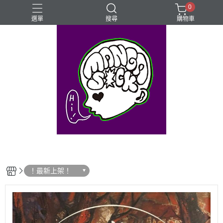
0
選單
搜尋
購物車
⊰⊱꧁LGBTQIA꧂⊰⊱
Mangasick Love
Mangasick出版！(੭•̀ᴗ•̀)
動物
實驗
！最新上架！