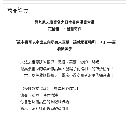
商品詳情
與丸尾末廣齊名之日本異色漫畫大師
花輪和一・最新奇作
「這本書可以拿出去向所有人宣稱：這就是花輪和一。」──高
橋留美子
末法之世蔓延的憤怒、怨恨、羨慕、嫉妒、背叛──
孤高漫畫家的濃密作品集，凝縮了花輪和一的神妙精華！
一本足以解救煩惱纏身、靈魂不得安息者的現代福音書！
【怪談雜誌《幽》十數年刊載成果】
濃密、狠毒，時而清淨
你會想反覆品嘗的幽微世界觀
讓人目眩神迷的珍貴短篇傑作