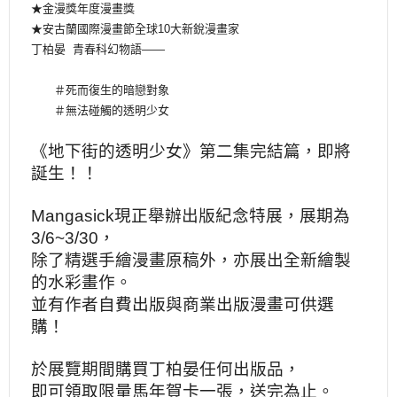
★金漫獎年度漫畫獎
★安古蘭國際漫畫節全球10大新銳漫畫家
丁柏晏 青春科幻物語——
＃死而復生的暗戀對象
＃無法碰觸的透明少女
《地下街的透明少女》第二集完結篇，即將
誕生！！
Mangasick現正舉辦出版紀念特展，展期為
3/6~3/30，
除了精選手繪漫畫原稿外，亦展出全新繪製
的水彩畫作。
並有作者自費出版與商業出版漫畫可供選
購！
於展覽期間購買丁柏晏任何出版品，
即可領取限量馬年賀卡一張，
送完為止。