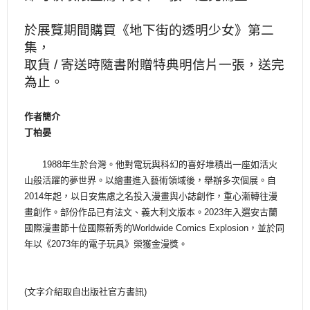
於展覽期間購買《地下街的透明少女》第二
集，
取貨 / 寄送時隨書附贈特典明信片一張，送完
為止。
作者簡介
丁柏晏
1988年生於台灣。他對電玩與科幻的喜好堆積出一座如活火
山般活躍的夢世界。以繪畫進入藝術領域後，舉辦多次個展。自
2014年起，以日安焦慮之名投入漫畫與小誌創作，重心漸轉往漫
畫創作。部份作品已有法文、義大利文版本。2023年入選安古蘭
國際漫畫節十位國際新秀的Worldwide Comics Explosion，並於同
年以《2073年的電子玩具》榮獲金漫獎。
(文字介紹取自出版社官方書訊)