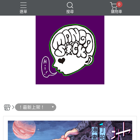
0
選單
搜尋
購物車
⊰⊱꧁LGBTQIA꧂⊰⊱
Mangasick Love
Mangasick出版！(੭•̀ᴗ•̀)
動物
實驗
！最新上架！