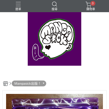
0
選單
搜尋
購物車
⊰⊱꧁LGBTQIA꧂⊰⊱
Mangasick Love
Mangasick出版！(੭•̀ᴗ•̀)
動物
實驗
Mangasick出版！