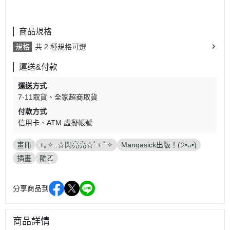
商品規格
規格
共 2 種規格可選
運送&付款
運送方式
7-11取貨
全家超商取貨
付款方式
信用卡
ATM 虛擬帳號
畫冊
+｡✧:.☆閃亮亮☆ﾟ+.ﾟ✧
Mangasick出版！(੭•̀ᴗ•̀)
插畫
酷ㄛ
分享商品到
商品詳情