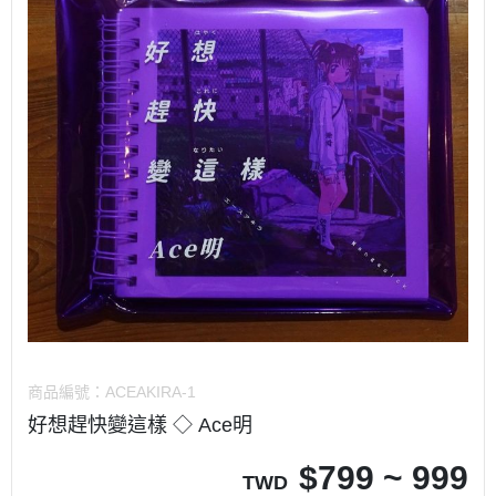
商品編號：
ACEAKIRA-1
好想趕快變這樣 ◇ Ace明
$
799 ~ 999
TWD