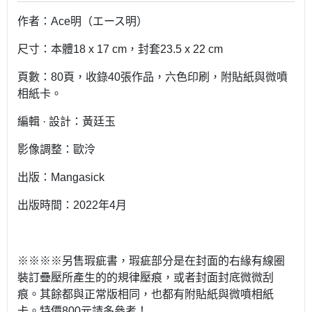
作者：Ace明（エース明）
尺寸：本體18 x 17 cm，封套23.5 x 22 cm
頁數：80頁，收錄40張作品，六色印刷，附貼紙與微噴
相紙卡。
編輯 · 設計：黃廷玉
影像調整：歐泠
出版：Mangasick
出版時間：2022年4月
※※※※另售瑕疵書，瑕疵部分是在封面的右緣有線圈
裝訂疊壓所產生的的規律壓痕，或者封面封底微微刮
痕。其餘都與正常版相同，也都有附貼紙與微噴相紙
卡。特價800元請多參考！