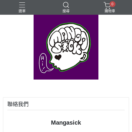
0
選單
搜尋
購物車
⊰⊱꧁LGBTQIA꧂⊰⊱
Mangasick Love
Mangasick出版！(੭•̀ᴗ•̀)
動物
實驗
聯絡我們
Mangasick