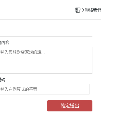
lm書系
松本大洋
聯絡我們
AN系列
丸尾末廣
駕籠真太郎
五十嵐大介
問內容
 角川
證碼
確定送出