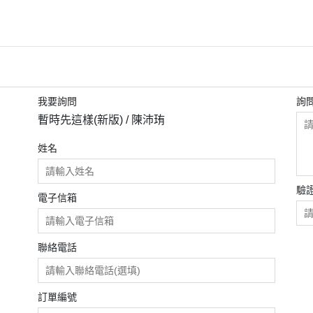
ARWEN 阿文
臉譜出版PapaerFi
Axiong 阿熊
獨步出版 NAZOM
catman
遠足文化
CC作務
蓋亞 / 原動力
我要詢問
詢
HACHIKU
鯨嶼文化
暫時先這樣(新版) / 陳沛珛
HAN TENG 涵洞
東立 / 尖端 / 青文 /
姓名
huihui
KANSAN
驗
Ottis Wang
電子信箱
PeterMann
Sally
聯絡電話
yupojen 游博任
木虫
訂單編號
以K