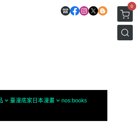
0
品
臺漫底家
日本漫畫
nos:books
♥罪愛ㄉGARO♥
今敏
水木茂