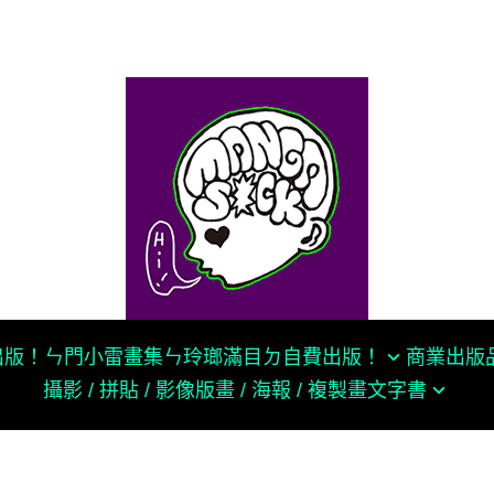
k出版！
ㄣ門小雷畫集ㄣ
玲瑯滿目ㄉ自費出版！
商業出版
攝影 / 拼貼 / 影像
版畫 / 海報 / 複製畫
文字書
獨立漫畫合集
慢工出版
SOCOTAKU
群
大塊出版社
茵 Fengyin
奇異果出版