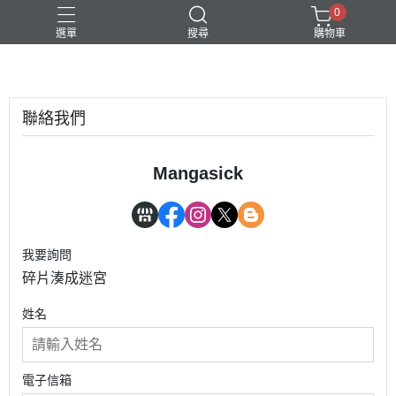
0
選單
搜尋
購物車
聯絡我們
⊰⊱꧁LGBTQIA꧂⊰⊱
Mangasick Love
Mangasick出版！(੭•̀ᴗ•̀)
動物
實驗
Mangasick
我要詢問
碎片湊成迷宮
姓名
電子信箱