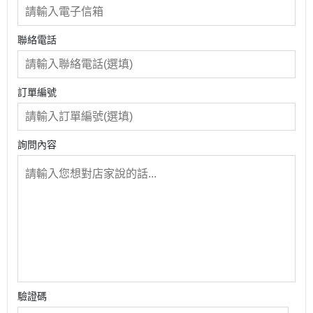
聯絡電話
訂單編號
詢問內容
驗證碼