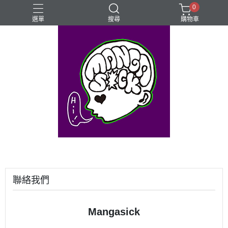
0
選單
搜尋
購物車
⊰⊱꧁LGBTQIA꧂⊰⊱
Mangasick Love
Mangasick出版！(੭•̀ᴗ•̀)
動物
實驗
聯絡我們
Mangasick