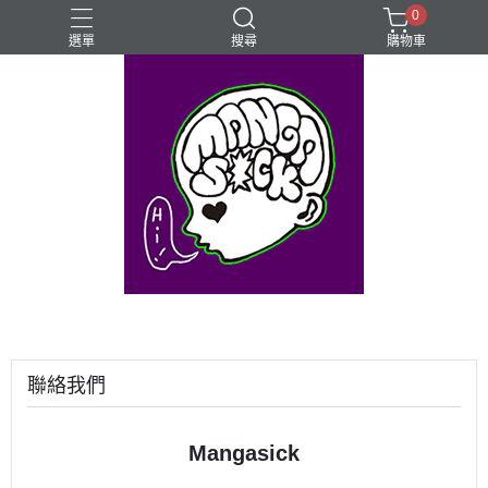
0
選單
搜尋
購物車
⊰⊱꧁LGBTQIA꧂⊰⊱
Mangasick Love
Mangasick出版！(੭•̀ᴗ•̀)
動物
實驗
聯絡我們
Mangasick