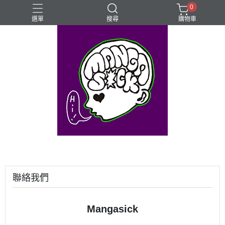
0
選單
搜尋
購物車
⊰⊱꧁LGBTQIA꧂⊰⊱
Mangasick Love
Mangasick出版！(੭•̀ᴗ•̀)
動物
實驗
聯絡我們
Mangasick