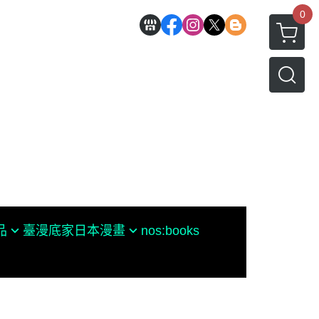
0
品
臺漫底家
日本漫畫
nos:books
♥罪愛ㄉGARO♥
今敏
水木茂