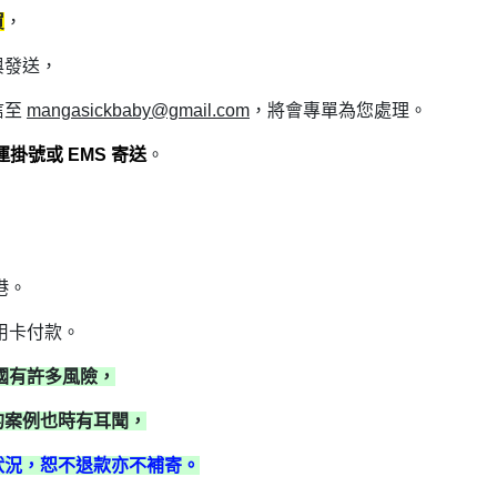
買
，
路徑
與發送，
高妍Gao Yan
陳澈 che chen
信至
mangasickbaby@gmail.com
，將會專單為您處理。
蛤仔 hama
掛號或 EMS 寄送
。
張道
瑪魯
愚星
港。
毒草
曾耀慶
用卡付款。
黃正亞
國有許多風險，
羅宜凡（精裝少年壞報）
的案例也時有耳聞，
劉倩帆 Chien-Fan Liu
狀況，恕不退款亦不補寄。
日安焦慮 (丁柏晏)