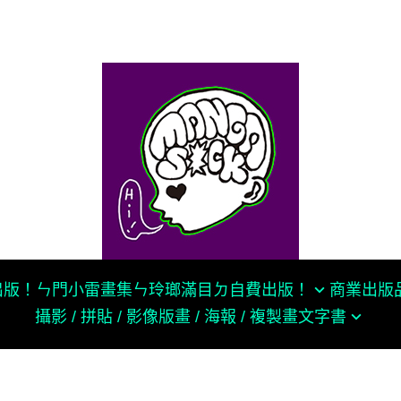
k出版！
ㄣ門小雷畫集ㄣ
玲瑯滿目ㄉ自費出版！
商業出版
攝影 / 拼貼 / 影像
版畫 / 海報 / 複製畫
文字書
獨立漫畫合集
慢工出版
SOCOTAKU
群
大塊出版社
茵 Fengyin
奇異果出版