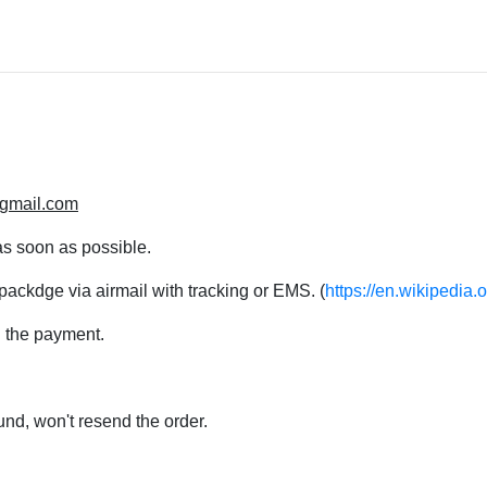
ARWEN 阿文
臉譜出版PapaerFi
Axiong 阿熊
獨步出版 NAZOM
catman
遠足文化
CC作務
蓋亞 / 原動力
HACHIKU
鯨嶼文化
HAN TENG 涵洞
東立 / 尖端 / 青文 /
gmail.com
huihui
as soon as possible.
KANSAN
ckdge via airmail with tracking or EMS. (
https://en.wikipedia.
Ottis Wang
n the payment.
PeterMann
Sally
yupojen 游博任
fund, won't resend the order.
木虫
以K