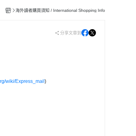
lm書系
松本大洋
海外讀者購買須知 / International Shopping Info
AN系列
丸尾末廣
駕籠真太郎
分享文章到
五十嵐大介
 角川
org/wiki/Express_mail
)