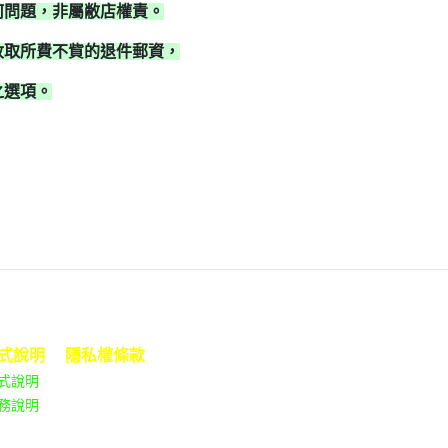
何問題，非屬敝店權責。
低級失誤
VOLCANO火山販賣鋪
收取所費不貲的退件郵資，
三貓俱樂部
之選項。
偵探H.Z小姐
不然你來當小寶
過去未來 X 多提無用 Pam Pam
Liu
式說明
隱私權條款
式說明
務說明