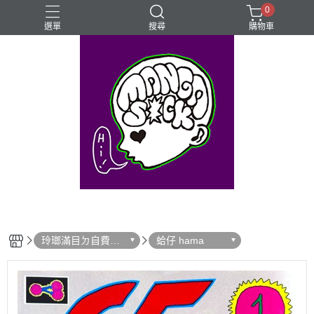
0
選單
搜尋
購物車
⊰⊱꧁LGBTQIA꧂⊰⊱
Mangasick Love
Mangasick出版！(੭•̀ᴗ•̀)
動物
實驗
玲瑯滿目ㄉ自費出
蛤仔 hama
版！