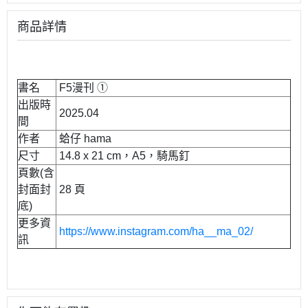
商品詳情
書名
F5漫刊 ①
出版時
2025.04
間
作者
蛤仔 hama
尺寸
14.8 x 21 cm，A5，騎馬釘
頁數(含
封面封
28 頁
底)
更多資
https://www.instagram.com/ha__ma_02/
訊