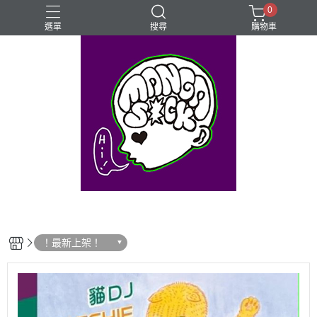
0
選單
搜尋
購物車
⊰⊱꧁LGBTQIA꧂⊰⊱
Mangasick Love
Mangasick出版！(੭•̀ᴗ•̀)
動物
實驗
！最新上架！