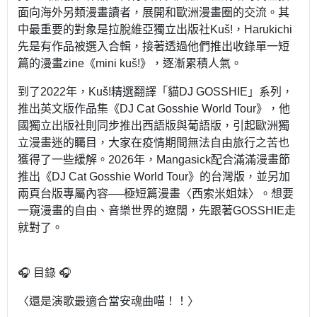
面向海外另類漫畫讀者，展開和歐洲漫畫圈的交流。其
中最重要的對象是拉脫維亞獨立出版社Kuš!，Harukichi
先是有作品被選入合輯，接著透過他們推出收錄單一短
篇的漫畫zine《mini kuš!》，逐漸累積人氣。
到了2022年，Kuš!精選翻譯「貓DJ GOSSHIE」系列，
推出英文版作品集《DJ Cat Gosshie World Tour》，他
國獨立出版社則同步推出西語版與葡語版，引起歐洲獨
立漫畫迷的矚目，大家在疫情期間無法自由旅行之苦也
獲得了一些緩解。2026年，Mangasick配合滿滿漫畫節
推出《DJ Cat Gosshie World Tour》的台灣版，並另加
兩頁台版專屬內容──極短篇漫畫〈西索米姐妹〉。想要
一窺漫畫的自由、音樂世界的遼闊，先跟著GOSSHIE走
就對了。
🎧 目錄 🎧
〈還是演歌最適合當安魂曲喵！！〉