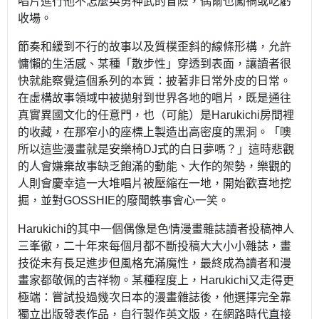
唱片進行他不怎麼英勇神武的冒險，偶爾也闖禍或吃虧
收場。
節奏和緩到不行的故事以及質樸歪斜的線條形構，允許
慵懶的生活感、某種「散步性」穿透到表面，讓讀者很
快就能察覺這個系列的本質：披著非日常外皮的日常。
在虛構故事領域中被拋射到世界各地的唱片，既是通往
真實異國文化的任意門，也（可能）是Harukichi房間裡
的收藏，在那窄小的座標上製造出高密度的黑洞。「噢
所以這些漫畫就是安樂椅DJ式的白日夢嗎？」這時悲觀
的人會嫌棄故事缺乏飽滿的動能、大作的架勢，樂觀的
人則會慶幸這一大堆唱片被壓縮在一地，開始歡喜地挖
掘，並對GOSSHIE的廢聞軼事會心一笑。
Harukichi的其中一個偶像是色情漫畫雜誌讀者投稿神人
三峯徹，二十年來每個月都不斷投稿大大小小雜誌，畫
技從未有長足進步但風格充滿魔性，最終成為讀者和漫
畫家都敬佩的吉祥物。某種程度上，Harukichi又走得更
極端：嘗試投過幾次日本的漫畫雜誌後，他選擇完全靠
獨立出版發表作品，自行製作英文版，在網路時代直接