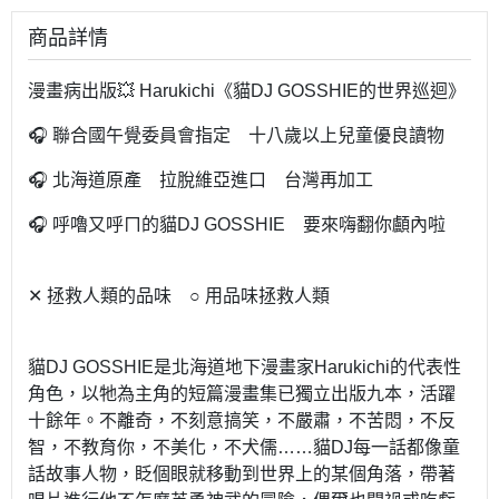
商品詳情
漫畫病出版💥 Harukichi《貓DJ GOSSHIE的世界巡迴》
🎧 聯合國午覺委員會指定 十八歲以上兒童優良讀物
🎧 北海道原產 拉脫維亞進口 台灣再加工
🎧 呼嚕又呼ㄇ的貓DJ GOSSHIE 要來嗨翻你顱內啦
✕ 拯救人類的品味 ○ 用品味拯救人類
貓DJ GOSSHIE是北海道地下漫畫家Harukichi的代表性
角色，以牠為主角的短篇漫畫集已獨立出版九本，活躍
十餘年。不離奇，不刻意搞笑，不嚴肅，不苦悶，不反
智，不教育你，不美化，不犬儒……貓DJ每一話都像童
話故事人物，眨個眼就移動到世界上的某個角落，帶著