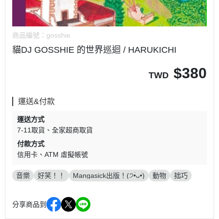
商品編號：
gosshie
貓DJ GOSSHIE 的世界巡迴 / HARUKICHI
$
380
TWD
運送&付款
運送方式
7-11取貨
全家超商取貨
付款方式
信用卡
ATM 虛擬帳號
音樂
好笑！！
Mangasick出版！(੭•̀ᴗ•̀)
動物
拙巧
分享商品到