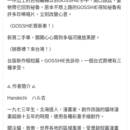
一件出土的古物輾轉流到GOSSHIE手中，開口說話，要
牠帶它回到祕魯。原本不想上路的GOSSHIE得知祕魯有
許多珍稀唱片，立刻改變心意。
〈GOSSHIE買新車！〉
新買二手車，開開心心開到多瑙河邊放黑膠。
〈辦葬禮？來台灣！〉
台版新作極短篇。GOSSHIE告訴你，一個台式葬禮有三
種享受。
꧖ 作者簡介 ꧖
Harukichi ハル吉
一九七三年生，北海道人，漫畫家。創作詼諧的貓咪漫
畫超過十五年的時間，使用各種彩墨手繪創作。
關注貓、音樂、世界各地的區域風景，受業餘短篇漫畫