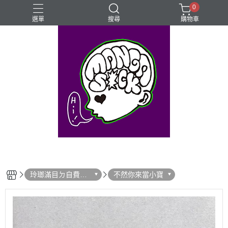
0
選單
搜尋
購物車
⊰⊱꧁LGBTQIA꧂⊰⊱
Mangasick Love
Mangasick出版！(੭•̀ᴗ•̀)
動物
實驗
玲瑯滿目ㄉ自費出
不然你來當小寶
版！