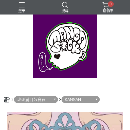
0
選單
搜尋
購物車
⊰⊱꧁LGBTQIA꧂⊰⊱
Mangasick Love
Mangasick出版！(੭•̀ᴗ•̀)
動物
實驗
玲瑯滿目ㄉ自費出
KANSAN
版！