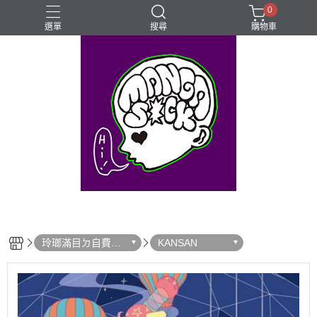
0
選單
搜尋
購物車
⊰⊱꧁LGBTQIA꧂⊰⊱
Mangasick Love
Mangasick出版！(੭•̀ᴗ•̀)
動物
實驗
玲瑯滿目ㄉ自費出
KANSAN
版！