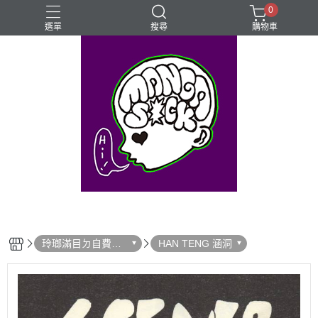
0
選單
搜尋
購物車
⊰⊱꧁LGBTQIA꧂⊰⊱
Mangasick Love
Mangasick出版！(੭•̀ᴗ•̀)
動物
實驗
玲瑯滿目ㄉ自費出
HAN TENG 涵洞
版！