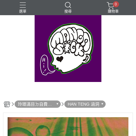
0
選單
搜尋
購物車
⊰⊱꧁LGBTQIA꧂⊰⊱
Mangasick Love
Mangasick出版！(੭•̀ᴗ•̀)
動物
實驗
玲瑯滿目ㄉ自費出
HAN TENG 涵洞
版！