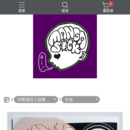
0
選單
搜尋
購物車
⊰⊱꧁LGBTQIA꧂⊰⊱
Mangasick Love
Mangasick出版！(੭•̀ᴗ•̀)
動物
實驗
玲瑯滿目ㄉ自費出
木虫
版！